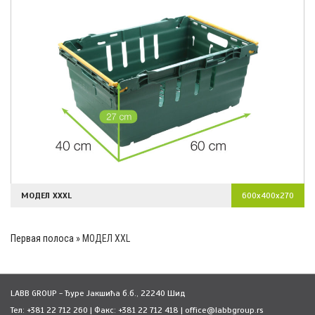
МОДЕЛ XXXL
600x400x270
Первая полоса
»
МОДЕЛ XXL
LABB GROUP - Ђуре Јакшића б.б., 22240 Шид
Тел: +381 22 712 260 | Факс: +381 22 712 418 | office@labbgroup.rs