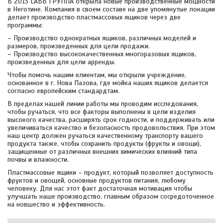
В 2013 LABB ГРУППА открыла новые производственные мощности
в Неготине. Компания в своем составе на две упомянутые локации
делает производство пластмассовых ящиков через две
программы:
– Производство однократных ящиков, различных моделей и
размеров, произведенных для цели продажи.
– Производство высококачественных многоразовых ящиков,
произведенных для цели арренды.
Чтобы помочь нашим клиентам, мы открыли учреждение,
основанное в г. Нова Пазова, где мойка наших ящиков делается
согласно европейским стандардтам.
В пределах нашей линии работы мы проводим исследования,
чтобы ручаться, что все факторы выполнены в цели изделия
высокого качества, расширять срок годности, и поддерживать или
увеличиваться качество и безопасность продовольствия. При этом
наш центр должен ручаться качественному транспорту вашего
продукта также, чтобы сохранить продукты (фрукты и овощи),
защищенные от различных внешних химических влияний типа
почвы и влажности.
Пластмассовые ящики – продукт, который позволяет доступность
фруктов и овощей, основные продуктов питания, любому
человеку. Для нас этот факт достаточная мотивация чтобы
улучшать наше производство, главным образом сосредоточенное
на новшество и эффективность.