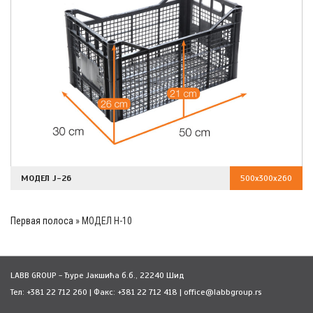
МОДЕЛ J-26
500x300x260
Первая полоса
»
МОДЕЛ H-10
LABB GROUP - Ђуре Јакшића б.б., 22240 Шид
Тел: +381 22 712 260 | Факс: +381 22 712 418 | office@labbgroup.rs