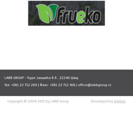
LABB GROUP - Ђуре Јакшића б.б., 22240 Шид
Тел: +381 22 712 260 | Факс: +381 22 712 418 | office@labbgroup.rs
Copyright © 2004-2011 by LABB Group
Developed by
Ogitive