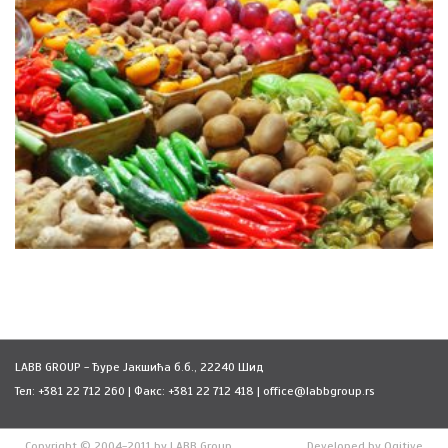
LABB GROUP - Ђуре Јакшића б.б., 22240 Шид
Тел: +381 22 712 260 | Факс: +381 22 712 418 | office@labbgroup.rs
Copyright © 2004-2011 by LABB Group
Developed by
Ogitive